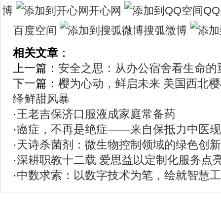
博
开心网
Q
百度空间
搜弧微博
相关文章
：
上一篇：
安全之思：从办公宿舍看生命的
下一篇：
樱为心动，鲜启未来 美国西北樱
绎鲜甜风暴
·
王老吉保济口服液成家庭常备药
·
癌症，不再是绝症——来自保抵力中医现
·
天诗杀菌剂：微生物控制领域的绿色创新
·
深耕职教十二载 爱思益以定制化服务点
·
中数求索：以数字技术为笔，绘就智慧工