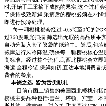
时,开始手工采摘下成熟的果实,这个过程会
了保持极致新鲜,采摘后的樱桃必须在2小时
即进行预冷处理。
每一颗樱桃都会经过 -0.5℃至0℃的冰
过360度激光扫描,筛选出无瑕的高品质果
自动分装入套了胶袋的纸箱中。随后,包装
藏库进行风冷降温,确保每一颗樱桃核心温度达
高标准。经过整个流程后,西北樱桃会立即
海运,全程冷链,保鲜如初,直达本地消费者
费者的餐桌。
丰饶之选
皆为舌尖献礼
目前市面上销售的美国西北樱桃包括红
樱桃主要品种包括:雪兰、塔顿、宾莹、本
斯基纳、瑞吉娜、甜心等,甜度高达17%-2