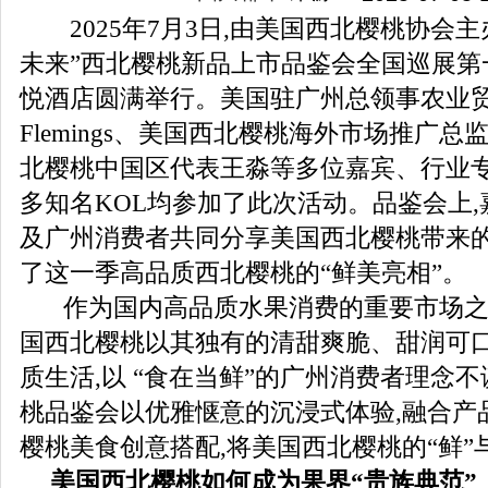
2025年7月3日,由美国西北樱桃协会主
未来”西北樱桃新品上市品鉴会全国巡展第
悦酒店圆满举行。美国驻广州总领事农业贸易
Flemings、美国西北樱桃海外市场推广总监K
北樱桃中国区代表王淼等多位嘉宾、行业
多知名KOL均参加了此次活动。品鉴会上
及广州消费者共同分享美国西北樱桃带来的
了这一季高品质西北樱桃的“鲜美亮相”。
作为国内高品质水果消费的重要市场之一
国西北樱桃以其独有的清甜爽脆、甜润可口
质生活,以 “食在当鲜”的广州消费者理念
桃品鉴会以优雅惬意的沉浸式体验,融合产
樱桃美食创意搭配,将美国西北樱桃的“鲜”
美国西北樱桃
如
何成为果界“贵族典范”