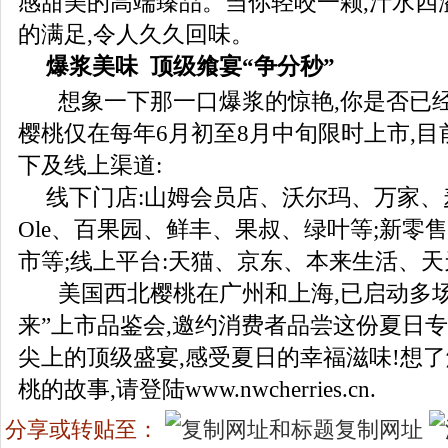
感甜美的高端臻品。当你轻咬一颗,汁水四
的满足,令人久久回味。
爆浆美味
顶级飨宴“争分秒”
想象一下那一口爆浆的惊艳,你是否已经
樱桃仅在每年6月初至8月中旬限时上市,
下及线上渠道:
线下门店:山姆会员店、沃尔玛、万家、
Ole、百果园、鲜丰、果叔、绿叶等;新零
市等;线上平台:天猫、京东、本来生活、
美国西北樱桃在广州和上海,已启动多场
来”上市品鉴会,邀约消费者品尝这份夏日专
尖上的顶级盛宴,感受夏日的幸福滋味!想
桃的故事,请登陆www.nwcherries.cn.
分享或转贴至：
复制网址