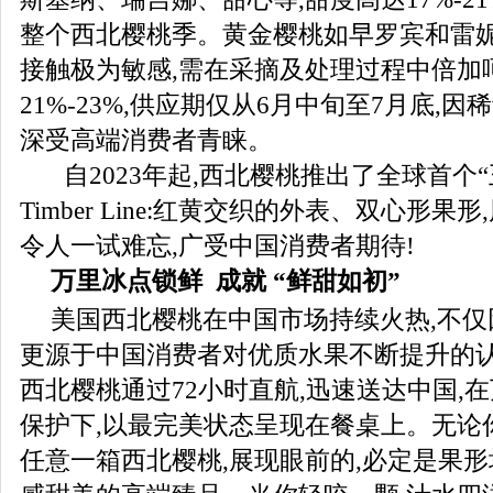
整个西北樱桃季。黄金樱桃如早罗宾和雷妮
接触极为敏感,需在采摘及处理过程中倍加
21%-23%,供应期仅从6月中旬至7月底,
深受高端消费者青睐。
自2023年起,西北樱桃推出了全球首个
Timber Line:红黄交织的外表、双心形果
令人一试难忘,广受中国消费者期待!
万里冰点锁鲜
成就 “鲜甜如初”
美国西北樱桃在中国市场持续火热,不仅
更源于中国消费者对优质水果不断提升的
西北樱桃通过72小时直航,迅速送达中国,
保护下,以最完美状态呈现在餐桌上。无论
任意一箱西北樱桃,展现眼前的,必定是果