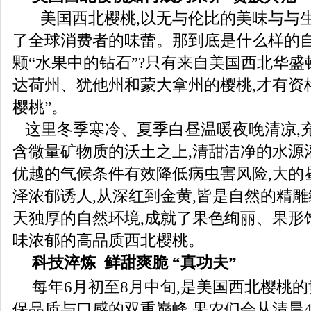
美国西北樱桃,以无与伦比的美味与与生
了全球消费者的味蕾。那到底是什么样的自
颗“水果中的钻石”?只有来自美国西北华
达荷州、犹他州和蒙大拿州的樱桃,才有资
樱桃”。
这里冬季寒冷、夏季白昼温暖夜晚清凉,
含微量矿物质的沃土之上,清甜洁净的水源
优越的气候条件有效降低病虫害风险,大的
泽浓郁诱人,从深红到金黄,皆是自然的精
天独厚的自然环境,成就了果色绚丽、果形
味浓郁的高品质西北樱桃。
科技淬炼
鲜甜爽脆 “真功夫”
每年6月初至8月中旬,是美国西北樱桃
保品质与口感的双重巅峰,果农们会从清晨